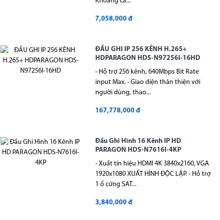
Khoảng cá...
7,058,000 đ
ĐẦU GHI IP 256 KÊNH H.265+
HDPARAGON HDS-N97256I-16HD
- Hỗ trợ 256 kênh, 640Mbps Bit Rate
input Max. - Giao diện thân thiện với
người dùng, thao...
167,778,000 đ
Đầu Ghi Hình 16 Kênh IP HD
PARAGON HDS-N7616I-4KP
- Xuất tín hiệu HDMI 4K 3840x2160, VGA
1920x1080 XUẤT HÌNH ĐỘC LẬP. - Hỗ trợ
1 ổ cứng SAT...
3,840,000 đ