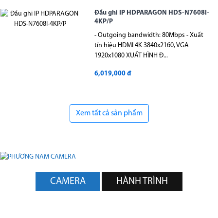
Đầu ghi IP HDPARAGON HDS-N7608I-
4KP/P
- Outgoing bandwidth: 80Mbps - Xuất
tín hiệu HDMI 4K 3840x2160, VGA
1920x1080 XUẤT HÌNH Đ...
6,019,000 đ
Xem tất cả sản phẩm
CAMERA
HÀNH TRÌNH