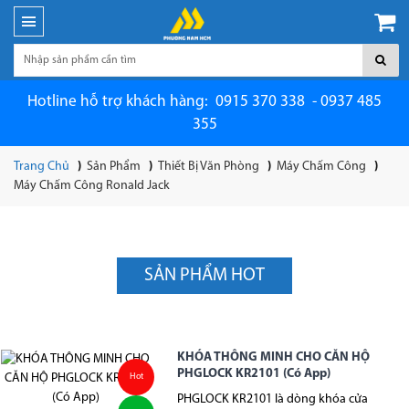
Hotline hỗ trợ khách hàng: 0915 370 338 - 0937 485
355
Trang Chủ
Sản Phẩm
Thiết Bị Văn Phòng
Máy Chấm Công
Máy Chấm Công Ronald Jack
SẢN PHẨM HOT
KHÓA THÔNG MINH CHO CĂN HỘ
PHGLOCK KR2101 (Có App)
Hot
PHGLOCK KR2101 là dòng khóa cửa