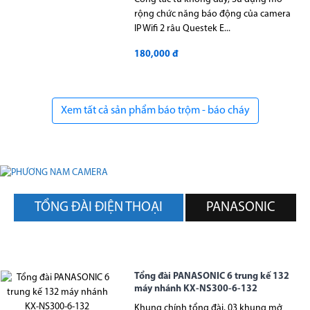
rộng chức năng báo động của camera
IP Wifi 2 râu Questek E...
180,000 đ
Xem tất cả sản phẩm báo trộm - báo cháy
TỔNG ĐÀI ĐIỆN THOẠI
PANASONIC
Tổng đài PANASONIC 6 trung kế 132
máy nhánh KX-NS300-6-132
Khung chính tổng đài, 03 khung mở