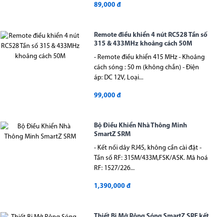
89,000 đ
Remote điều khiển 4 nút RC528 Tần số
315 & 433MHz khoảng cách 50M
- Remote điều khiển 415 MHz - Khoảng
cách sóng : 50 m (không chắn) - Điện
áp: DC 12V, Loại...
99,000 đ
Bộ Điều Khiển Nhà Thông Minh
SmartZ SRM
- Kết nối dây RJ45, không cần cài đặt -
Tần số RF: 315M/433M,FSK/ASK. Mã hoá
RF: 1527/226...
1,390,000 đ
Thiết Bị Mở Rộng Sóng SmartZ SRE kết