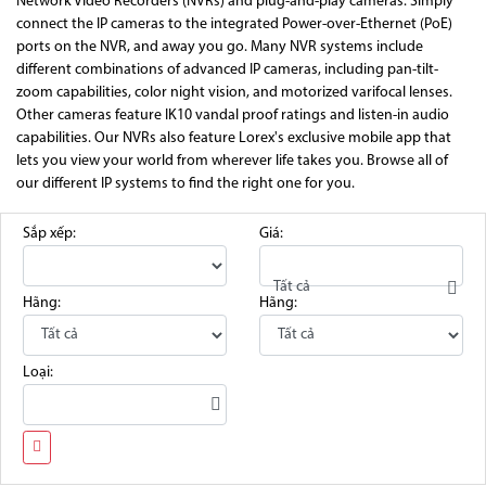
Network Video Recorders (NVRs) and plug-and-play cameras. Simply
connect the IP cameras to the integrated Power-over-Ethernet (PoE)
ports on the NVR, and away you go. Many NVR systems include
different combinations of advanced IP cameras, including pan-tilt-
zoom capabilities, color night vision, and motorized varifocal lenses.
Other cameras feature IK10 vandal proof ratings and listen-in audio
capabilities. Our NVRs also feature Lorex's exclusive mobile app that
lets you view your world from wherever life takes you. Browse all of
our different IP systems to find the right one for you.
Sắp xếp:
Giá:
Tất cả
Hãng:
Hãng:
Loại: