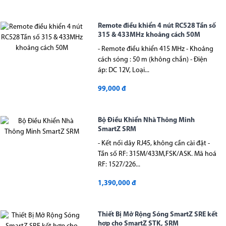
Remote điều khiển 4 nút RC528 Tần số
315 & 433MHz khoảng cách 50M
- Remote điều khiển 415 MHz - Khoảng
cách sóng : 50 m (không chắn) - Điện
áp: DC 12V, Loại...
99,000 đ
Bộ Điều Khiển Nhà Thông Minh
SmartZ SRM
- Kết nối dây RJ45, không cần cài đặt -
Tần số RF: 315M/433M,FSK/ASK. Mã hoá
RF: 1527/226...
1,390,000 đ
Thiết Bị Mở Rộng Sóng SmartZ SRE kết
hợp cho SmartZ STK, SRM