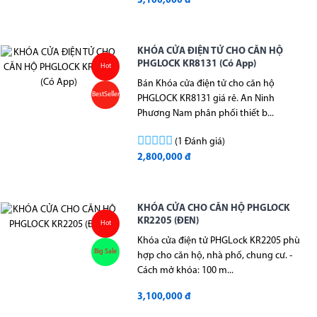
3,100,000 đ
KHÓA CỬA ĐIỆN TỬ CHO CĂN HỘ
PHGLOCK KR8131 (Có App)
Hot
Bán Khóa cửa điện tử cho căn hộ
BestSeller
PHGLOCK KR8131 giá rẻ. An Ninh
Phương Nam phân phối thiết b...
(1 Đánh giá)
2,800,000 đ
KHÓA CỬA CHO CĂN HỘ PHGLOCK
KR2205 (ĐEN)
Hot
Khóa cửa điện tử PHGLock KR2205 phù
Big Sale
hợp cho căn hộ, nhà phố, chung cư. -
Cách mở khóa: 100 m...
3,100,000 đ