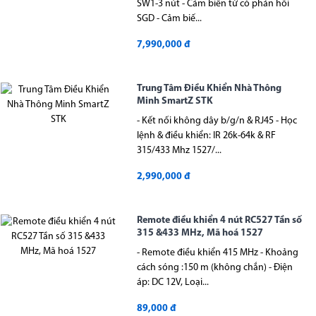
SW1-3 nút - Cảm biến từ có phản hồi
SGD - Cảm biế...
7,990,000 đ
Trung Tâm Điều Khiển Nhà Thông
Minh SmartZ STK
- Kết nối không dây b/g/n & RJ45 - Học
lệnh & điều khiển: IR 26k-64k & RF
315/433 Mhz 1527/...
2,990,000 đ
Remote điều khiển 4 nút RC527 Tần số
315 &433 MHz, Mã hoá 1527
- Remote điều khiển 415 MHz - Khoảng
cách sóng :150 m (không chắn) - Điện
áp: DC 12V, Loại...
89,000 đ