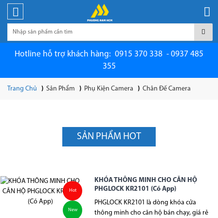
Hotline hỗ trợ khách hàng: 0915 370 338 - 0937 485
355
Trang Chủ
Sản Phẩm
Phụ Kiện Camera
Chân Đế Camera
SẢN PHẨM HOT
KHÓA THÔNG MINH CHO CĂN HỘ
PHGLOCK KR2101 (Có App)
Hot
PHGLOCK KR2101 là dòng khóa cửa
New
thông minh cho căn hộ bán chạy, giá rẻ