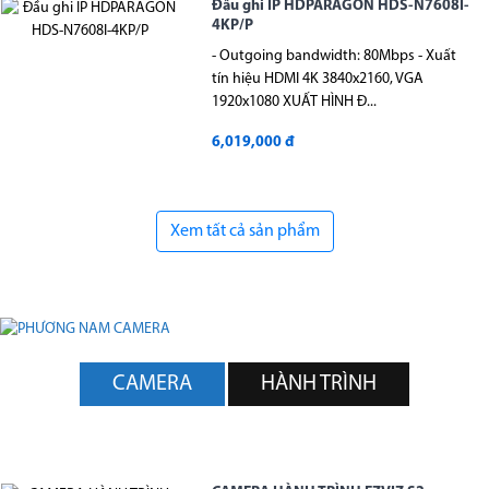
Đầu ghi IP HDPARAGON HDS-N7608I-
4KP/P
- Outgoing bandwidth: 80Mbps - Xuất
tín hiệu HDMI 4K 3840x2160, VGA
1920x1080 XUẤT HÌNH Đ...
6,019,000 đ
Xem tất cả sản phẩm
CAMERA
HÀNH TRÌNH