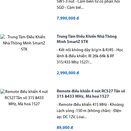
SW1-3 nút - Cảm biến từ có phản hồi
SGD - Cảm biế...
7,990,000 đ
Trung Tâm Điều Khiển Nhà Thông
Minh SmartZ STK
- Kết nối không dây b/g/n & RJ45 - Học
lệnh & điều khiển: IR 26k-64k & RF
315/433 Mhz 1527/...
2,990,000 đ
Remote điều khiển 4 nút RC527 Tần số
315 &433 MHz, Mã hoá 1527
- Remote điều khiển 415 MHz - Khoảng
cách sóng :150 m (không chắn) - Điện
áp: DC 12V, Loại...
89,000 đ