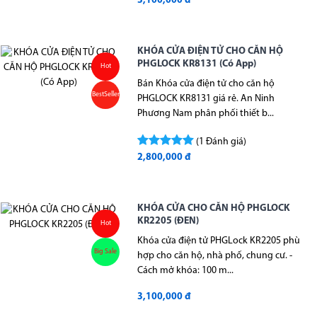
3,100,000 đ
KHÓA CỬA ĐIỆN TỬ CHO CĂN HỘ
PHGLOCK KR8131 (Có App)
Hot
Bán Khóa cửa điện tử cho căn hộ
BestSeller
PHGLOCK KR8131 giá rẻ. An Ninh
Phương Nam phân phối thiết b...
(1 Đánh giá)
2,800,000 đ
KHÓA CỬA CHO CĂN HỘ PHGLOCK
KR2205 (ĐEN)
Hot
Khóa cửa điện tử PHGLock KR2205 phù
Big Sale
hợp cho căn hộ, nhà phố, chung cư. -
Cách mở khóa: 100 m...
3,100,000 đ