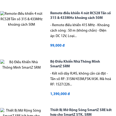
Remote điều khiển 4 nút RC528 Tần số
315 & 433MHz khoảng cách 50M
- Remote điều khiển 415 MHz - Khoảng
cách sóng : 50 m (không chắn) - Điện
áp: DC 12V, Loại...
99,000 đ
Bộ Điều Khiển Nhà Thông Minh
SmartZ SRM
- Kết nối dây RJ45, không cần cài đặt -
Tần số RF: 315M/433M,FSK/ASK. Mã hoá
RF: 1527/226...
1,390,000 đ
Thiết Bị Mở Rộng Sóng SmartZ SRE kết
hợp cho SmartZ STK, SRM