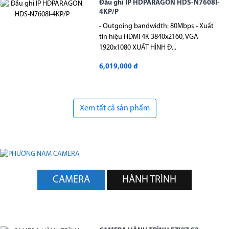
Đầu ghi IP HDPARAGON HDS-N7608I-
4KP/P
- Outgoing bandwidth: 80Mbps - Xuất
tín hiệu HDMI 4K 3840x2160, VGA
1920x1080 XUẤT HÌNH Đ...
6,019,000 đ
Xem tất cả sản phẩm
CAMERA
HÀNH TRÌNH