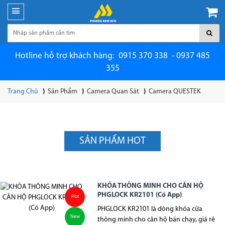
Hotline hỗ trợ khách hàng: 0915 370 338 - 0937 485
355
Trang Chủ
Sản Phẩm
Camera Quan Sát
Camera QUESTEK
SẢN PHẨM HOT
KHÓA THÔNG MINH CHO CĂN HỘ
PHGLOCK KR2101 (Có App)
Hot
PHGLOCK KR2101 là dòng khóa cửa
New
thông minh cho căn hộ bán chạy, giá rẻ