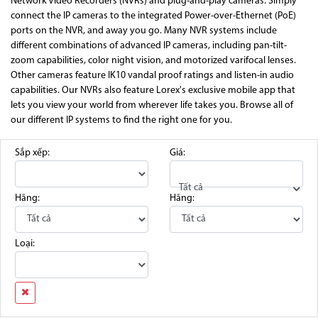
Network Video Recorders (NVRs) and plug-and-play cameras. Simply
connect the IP cameras to the integrated Power-over-Ethernet (PoE)
ports on the NVR, and away you go. Many NVR systems include
different combinations of advanced IP cameras, including pan-tilt-
zoom capabilities, color night vision, and motorized varifocal lenses.
Other cameras feature IK10 vandal proof ratings and listen-in audio
capabilities. Our NVRs also feature Lorex's exclusive mobile app that
lets you view your world from wherever life takes you. Browse all of
our different IP systems to find the right one for you.
Sắp xếp:
Giá:
Tất cả
Hãng:
Hãng:
Loại: