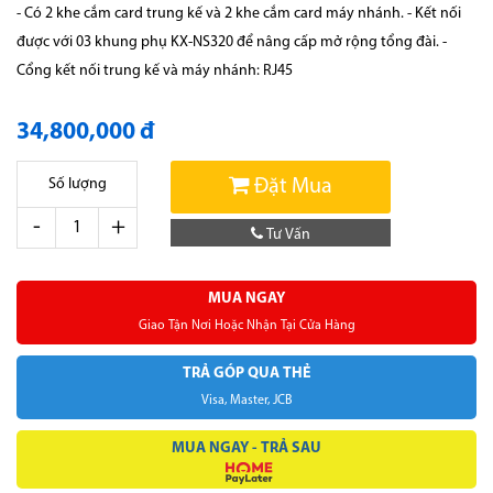
- Có 2 khe cắm card trung kế và 2 khe cắm card máy nhánh. - Kết nối
được với 03 khung phụ KX-NS320 để nâng cấp mở rộng tổng đài. -
Cổng kết nối trung kế và máy nhánh: RJ45
34,800,000 đ
Đặt Mua
Số lượng
-
+
Tư Vấn
MUA NGAY
Giao Tận Nơi Hoặc Nhận Tại Cửa Hàng
TRẢ GÓP QUA THẺ
Visa, Master, JCB
MUA NGAY - TRẢ SAU