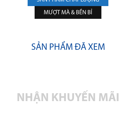
SẢN PHẨM CHẤT LƯỢNG
MƯỢT MÀ & BỀN BỈ
SẢN PHẨM ĐÃ XEM
NHẬN KHUYẾN MÃI
Nhanh tay đăng ký để nhận các thông tin