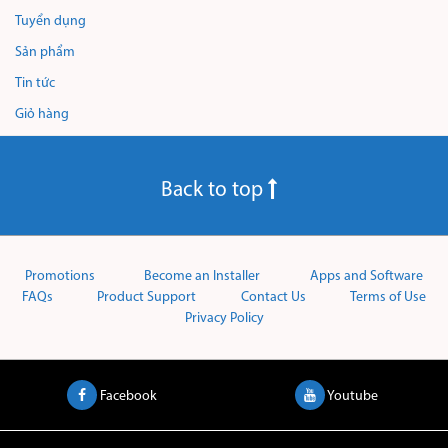
Tuyển dụng
Sản phẩm
Tin tức
Giỏ hàng
Back to top
Promotions
Become an Installer
Apps and Software
FAQs
Product Support
Contact Us
Terms of Use
Privacy Policy
Facebook
Youtube