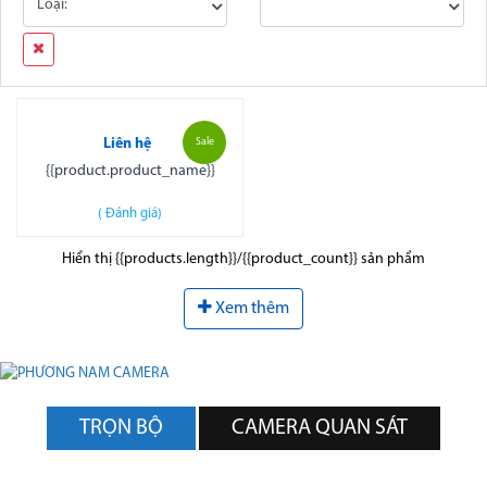
Loại:
Liên hệ
Sale
{{product.product_name}}
(
Đánh giá)
Hiển thị {{products.length}}/{{product_count}} sản phẩm
Xem thêm
TRỌN BỘ
CAMERA QUAN SÁT