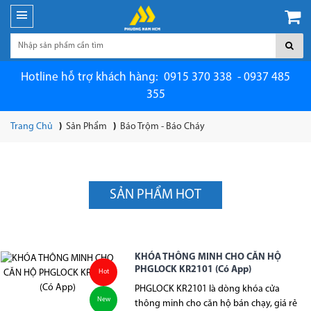
Hotline hỗ trợ khách hàng: 0915 370 338 - 0937 485
355
Trang Chủ
Sản Phẩm
Báo Trộm - Báo Cháy
SẢN PHẨM HOT
KHÓA THÔNG MINH CHO CĂN HỘ
PHGLOCK KR2101 (Có App)
Hot
PHGLOCK KR2101 là dòng khóa cửa
New
thông minh cho căn hộ bán chạy, giá rẻ