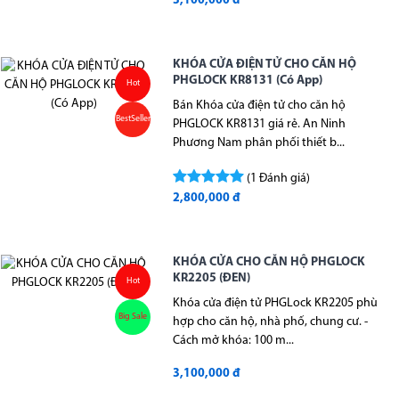
3,100,000 đ
KHÓA CỬA ĐIỆN TỬ CHO CĂN HỘ
PHGLOCK KR8131 (Có App)
Hot
Bán Khóa cửa điện tử cho căn hộ
BestSeller
PHGLOCK KR8131 giá rẻ. An Ninh
Phương Nam phân phối thiết b...
(1 Đánh giá)
2,800,000 đ
KHÓA CỬA CHO CĂN HỘ PHGLOCK
KR2205 (ĐEN)
Hot
Khóa cửa điện tử PHGLock KR2205 phù
Big Sale
hợp cho căn hộ, nhà phố, chung cư. -
Cách mở khóa: 100 m...
3,100,000 đ