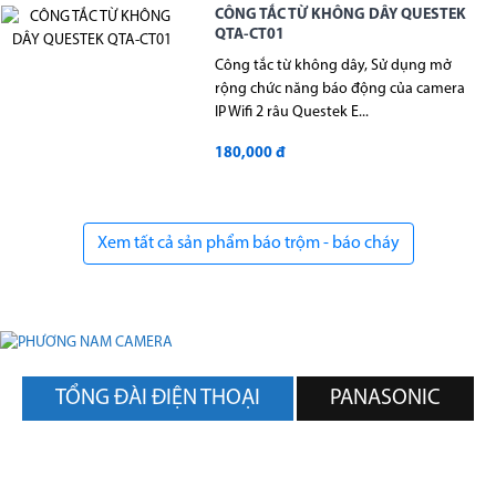
CÔNG TẮC TỪ KHÔNG DÂY QUESTEK
QTA-CT01
Công tắc từ không dây, Sử dụng mở
rộng chức năng báo động của camera
IP Wifi 2 râu Questek E...
180,000 đ
Xem tất cả sản phẩm báo trộm - báo cháy
TỔNG ĐÀI ĐIỆN THOẠI
PANASONIC