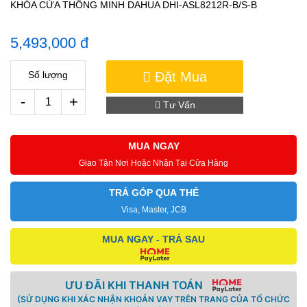
KHÓA CỬA THÔNG MINH DAHUA DHI-ASL8212R-B/S-B
5,493,000 đ
Đặt Mua
Số lượng
-
+
Tư Vấn
MUA NGAY
Giao Tận Nơi Hoặc Nhận Tại Cửa Hàng
TRẢ GÓP QUA THẺ
Visa, Master, JCB
MUA NGAY - TRẢ SAU
ƯU ĐÃI KHI THANH TOÁN
(SỬ DỤNG KHI XÁC NHẬN KHOẢN VAY TRÊN TRANG CỦA TỔ CHỨC