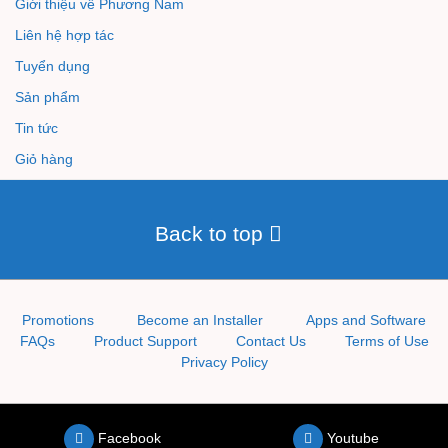
Giới thiệu về Phương Nam
Liên hệ hợp tác
Tuyển dụng
Sản phẩm
Tin tức
Giỏ hàng
Back to top
Promotions
Become an Installer
Apps and Software
FAQs
Product Support
Contact Us
Terms of Use
Privacy Policy
Facebook
Youtube