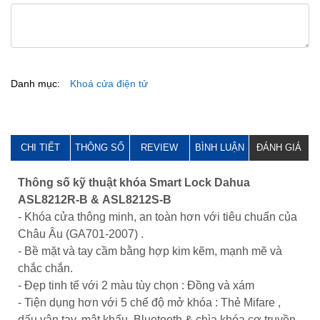
Danh mục:
Khoá cửa điện tử
CHI TIẾT
THÔNG SỐ
REVIEW
BÌNH LUẬN
ĐÁNH GIÁ
Thông số kỹ thuật khóa Smart Lock Dahua
ASL8212R-B & ASL8212S-B
- Khóa cửa thông minh, an toàn hơn với tiêu chuẩn của
Châu Âu (GA701-2007) .
- Bề mặt và tay cầm bằng hợp kim kẽm, mạnh mẽ và
chắc chắn.
- Đẹp tinh tế với 2 màu tùy chọn : Đồng và xám
- Tiện dụng hơn với 5 chế độ mở khóa : Thẻ Mifare ,
dấu vân tay, mật khẩu, Bluetooth & chìa khóa cơ truyền