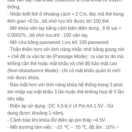
thống.
- Nhận biết thẻ ở khoảng cách < 2 Cm, đọc mã thẻ trong
thời gian <0.5s , bộ nhớ lưu trữ được tới 100 thẻ.
- Mở khóa vân tay bằng cảm biến điện dung , tỉ lệ sai <
0.0002% , bộ nhớ lưu trữ : 100 vân tay.
- Mở cửa bằng password: Lưu trữ 100 password
- Thân thiện hơn với tính năng nhắc nhở bằng giọng nói
+ chế độ ra vào tự do (Passage Mode) : ra vào tự do mà
không cần thẻ hoặc mật khẩu và chế độ bảo mật cao
(Non-disturbance Mode) : chỉ có mật khẩu quản trị mới
mở được khóa.
- Bảo mật hơn với tính năng khóa hệ thống trong 3 phút
khi nhập sai mật khẩu 3 lần hoặc thẻ không hợp lệ 5 lần
liên tiếp.
- Điện áp sử dụng : DC 4,5-6,V (4 Pin AA 1.5V - Sử
dụng được khoảng 1 năm).
- Cảnh báo khi khóa lỗi/ điện áp pin thấp <4.5V.
- Môi trường làm việc : -10 ℃ ~ 55 ℃, độ ẩm : 10% ~