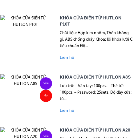
KHÓA CỬA ĐIỆN TỬ HUTLON
P10T
Chất liệu: Hợp kim nhôm, Thép không
gỉ, ABS chống cháy Khóa: lõi khóa lưỡi C
tiêu chuẩn Độ...
Liên hệ
KHÓA CỬA ĐIỆN TỬ HUTLON A8S
Sale
Lưu trữ: – Vân tay: 100pcs. – Thẻ từ:
100pcs. – Password: 25sets. Độ dày cửa:
Hot
tù...
Liên hệ
KHÓA CỬA ĐIỆN TỬ HUTLON A20
Sale