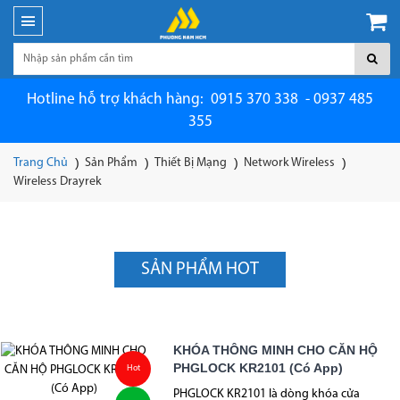
Hotline hỗ trợ khách hàng: 0915 370 338 - 0937 485
355
Trang Chủ
Sản Phẩm
Thiết Bị Mạng
Network Wireless
Wireless Drayrek
SẢN PHẨM HOT
KHÓA THÔNG MINH CHO CĂN HỘ
PHGLOCK KR2101 (Có App)
Hot
PHGLOCK KR2101 là dòng khóa cửa