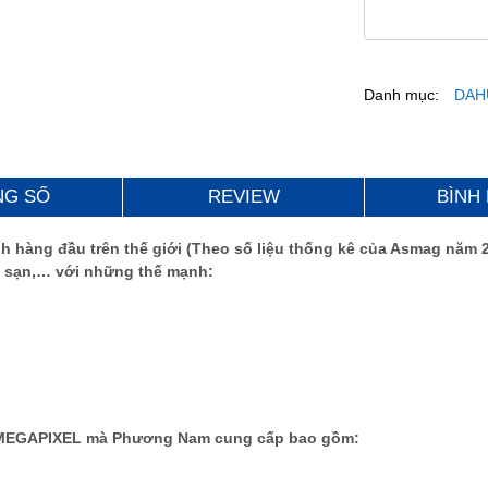
Danh mục:
DAH
NG SỐ
REVIEW
BÌNH
inh hàng đầu trên thế giới (Theo số liệu thống kê của Asmag nă
ch sạn,… với những thế mạnh:
.0 MEGAPIXEL mà Phương Nam cung cấp bao gồm: