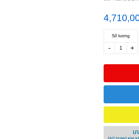
4,710,0
Số lượng
-
+
ƯU
(SỬ DỤNG KHI X