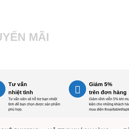
Nhanh tay đ
YẾN MÃI
mãi m
Tư vấn
Giảm 5%
nhiệt tình
trên đơn hàng
Tư vấn viên sẽ hỗ trợ bạn nhiệt
Giảm vĩnh viễn 5% khi m
tình để bạn chọn được sản phẩm
kiện cho những khách hà
phù hợp.
mua điện thoại/tablet/lapt