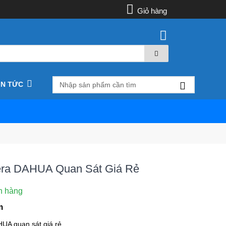
Giỏ hàng
IN TỨC
era DAHUA Quan Sát Giá Rẻ
n hàng
m
UA quan sát giá rẻ