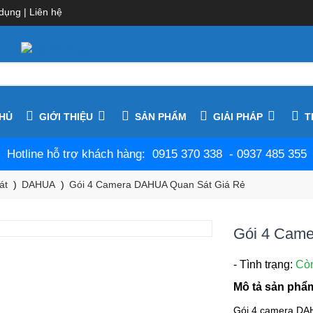
dụng
|
Liên hệ
HỦ
GIỚI THIỆU
SẢN PHẨM
GIẢI PHÁP
T
Hotline hỗ trợ khách hàng: 0915 370 338 - 0937 485 355
át
DAHUA
Gói 4 Camera DAHUA Quan Sát Giá Rẻ
Gói 4 Cam
- Tình trạng:
Cò
Mô tả sản phẩ
Gói 4 camera DAH