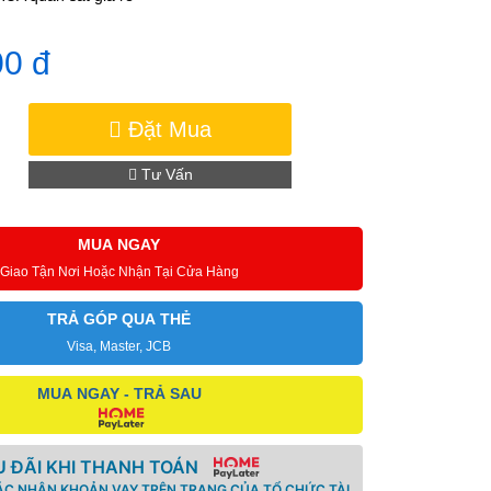
00 đ
Đặt Mua
Tư Vấn
MUA NGAY
Giao Tận Nơi Hoặc Nhận Tại Cửa Hàng
TRẢ GÓP QUA THẺ
Visa, Master, JCB
MUA NGAY - TRẢ SAU
 ĐÃI KHI THANH TOÁN
ÁC NHẬN KHOẢN VAY TRÊN TRANG CỦA TỔ CHỨC TÀI