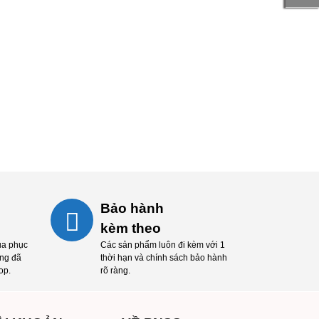
ăng ký để nhận các thông tin
khuyến
ới nhất tại Phương Nam HCM
ĐĂNG KÝ NGAY
Bảo hành
kèm theo
ua phục
Các sản phẩm luôn đi kèm với 1
ng đã
thời hạn và chính sách bảo hành
op.
rõ ràng.