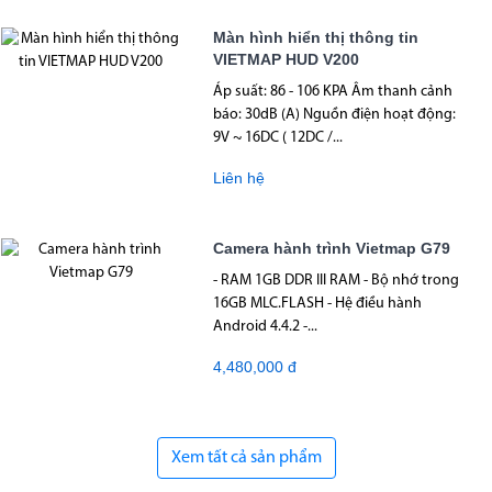
Màn hình hiển thị thông tin
VIETMAP HUD V200
Áp suất: 86 - 106 KPA Âm thanh cảnh
báo: 30dB (A) Nguồn điện hoạt động:
9V ~ 16DC ( 12DC /...
Liên hệ
Camera hành trình Vietmap G79
- RAM 1GB DDR III RAM - Bộ nhớ trong
16GB MLC.FLASH - Hệ điều hành
Android 4.4.2 -...
4,480,000 đ
Xem tất cả sản phẩm