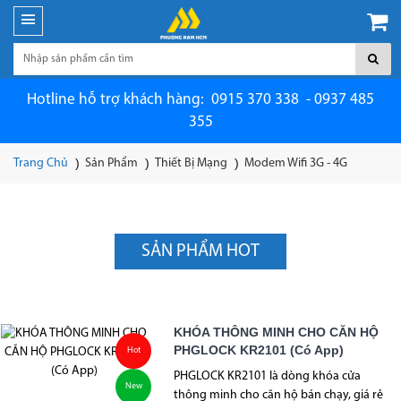
Hotline hỗ trợ khách hàng: 0915 370 338 - 0937 485
355
Trang Chủ
Sản Phẩm
Thiết Bị Mạng
Modem Wifi 3G - 4G
SẢN PHẨM HOT
KHÓA THÔNG MINH CHO CĂN HỘ
PHGLOCK KR2101 (Có App)
Hot
PHGLOCK KR2101 là dòng khóa cửa
New
thông minh cho căn hộ bán chạy, giá rẻ