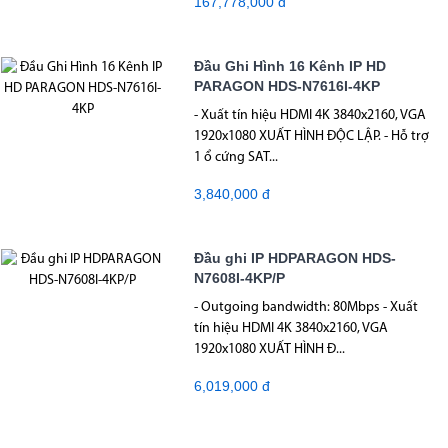
167,778,000 đ
Đầu Ghi Hình 16 Kênh IP HD
PARAGON HDS-N7616I-4KP
- Xuất tín hiệu HDMI 4K 3840x2160, VGA
1920x1080 XUẤT HÌNH ĐỘC LẬP. - Hỗ trợ
1 ổ cứng SAT...
3,840,000 đ
Đầu ghi IP HDPARAGON HDS-
N7608I-4KP/P
- Outgoing bandwidth: 80Mbps - Xuất
tín hiệu HDMI 4K 3840x2160, VGA
1920x1080 XUẤT HÌNH Đ...
6,019,000 đ