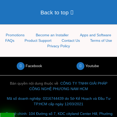
Back to top
Promotions
Become an Installer
Apps and Software
FAQs
Product Support
Contact Us
Terms of Use
Privacy Policy
Facebook
Youtube
Bản quyền nội dung thuộc về
CÔNG TY TNHH
GIẢI PHÁP
CÔNG NGHỆ PHƯƠNG NAM HCM
Mã số doanh nghiệp: 0316744439 do Sở Kế Hoạch và Đầu Tư
TP.HCM cấp ngày 12/03/2021
Trụ sở chính: 104 Đường số 7, KDC cityland Center Hill, Phường