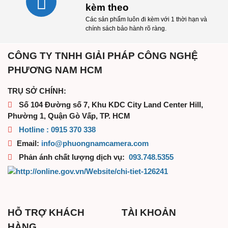
kèm theo
Các sản phẩm luôn đi kèm với 1 thời hạn và
chính sách bảo hành rõ ràng.
CÔNG TY TNHH GIẢI PHÁP CÔNG NGHỆ
PHƯƠNG NAM HCM
TRỤ SỞ CHÍNH:
Số 104 Đường số 7, Khu KDC City Land Center Hill,
Phường 1, Quận Gò Vấp, TP. HCM
Hotline :
0915 370 338
Email:
i
nfo@phuongn
amcamera.com
Phản ánh chất lượng dịch vụ:
093.748.5355
HỖ TRỢ KHÁCH
TÀI KHOẢN
HÀNG