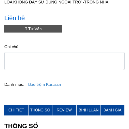
LOA KHÔNG DÂY SỬ DỤNG NGOÀI TRỜI-TRONG NHÀ
Liên hệ
Tư Vấn
Ghi chú
Danh mục:
Báo trộm Karassn
CHI TIẾT
THÔNG SỐ
REVIEW
BÌNH LUẬN
ĐÁNH GIÁ
THÔNG SỐ