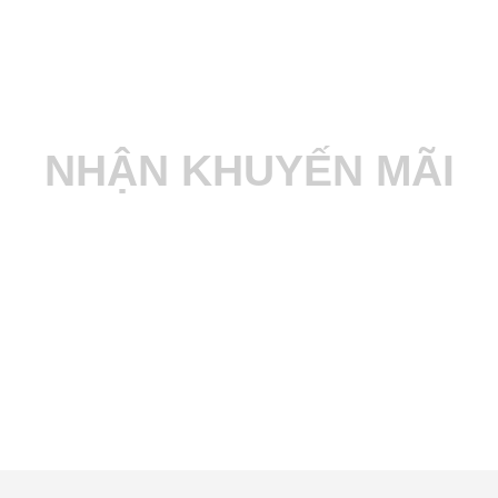
NHẬN KHUYẾN MÃI
Nhanh tay đăng ký để nhận các thông tin
khuyến mãi mới nhất tại Phương Nam HCM
ĐĂNG KÝ NGAY