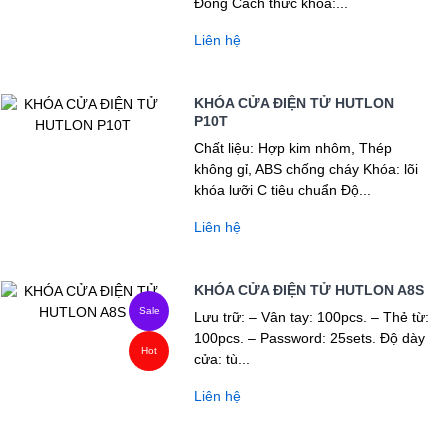
Đồng Cách thức khóa:...
Liên hệ
KHÓA CỬA ĐIỆN TỬ HUTLON
P10T
Chất liệu: Hợp kim nhôm, Thép
không gỉ, ABS chống cháy Khóa: lõi
khóa lưỡi C tiêu chuẩn Độ...
Liên hệ
KHÓA CỬA ĐIỆN TỬ HUTLON A8S
Sale
Lưu trữ: – Vân tay: 100pcs. – Thẻ từ:
100pcs. – Password: 25sets. Độ dày
Hot
cửa: tù...
Liên hệ