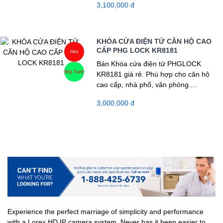
3,100,000 đ
KHÓA CỬA ĐIỆN TỬ CĂN HỘ CAO
CẤP PHG LOCK KR8181
Hot
Bán Khóa cửa điện tử PHGLOCK
Big Sale
KR8181 giá rẻ. Phù hợp cho căn hộ
cao cấp, nhà phố, văn phòng....
3,000,000 đ
Experience the perfect marriage of simplicity and performance
with a Lorex HD IP camera system. Never has it been easier to