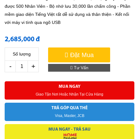
được 500 Nhân Viên - Bộ nhớ lưu 30,000 lần chấm công - Phần
mềm giao diện Tiếng Việt rất dễ sử dụng và thân thiện - Kết nối
với máy vi tính qua ngõ USB
2,685,000 đ
Đặt Mua
Số lượng
-
+
Tư Vấn
MUA NGAY
Giao Tận Nơi Hoặc Nhận Tại Cửa Hàng
TRẢ GÓP QUA THẺ
Visa, Master, JCB
MUA NGAY - TRẢ SAU