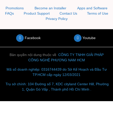
Promotions
Become an Installer
Apps and Software
FAQs
Product Support
Contact Us
Terms of Use
Privacy Policy
Facebook
Youtube
Bản quyền nội dung thuộc về
CÔNG TY TNHH
GIẢI PHÁP
CÔNG NGHỆ PHƯƠNG NAM HCM
Mã số doanh nghiệp: 0316744439 do Sở Kế Hoạch và Đầu Tư
TP.HCM cấp ngày 12/03/2021
Trụ sở chính: 104 Đường số 7, KDC cityland Center Hill, Phường
1, Quận Gò Vấp , Thành phố Hồ Chí Minh .