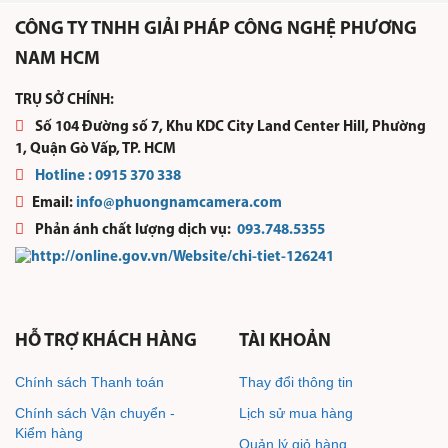
CÔNG TY TNHH GIẢI PHÁP CÔNG NGHỆ PHƯƠNG
NAM HCM
TRỤ SỞ CHÍNH:
Số 104 Đường số 7, Khu KDC City Land Center Hill, Phường
1, Quận Gò Vấp, TP. HCM
Hotline :
0915 370 338
Email:
i
nfo@phuongn
amcamera.com
Phản ánh chất lượng dịch vụ:
093.748.5355
HỖ TRỢ KHÁCH HÀNG
TÀI KHOẢN
Chính sách Thanh toán
Thay đổi thông tin
Chính sách Vận chuyển -
Lịch sử mua hàng
Kiểm hàng
Quản lý giỏ hàng