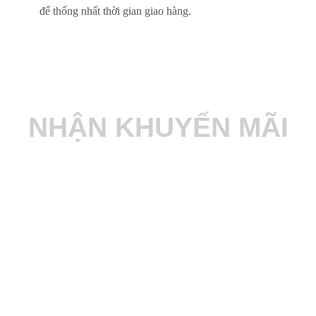
để thống nhất thời gian giao hàng.
NHẬN KHUYẾN MÃI
Nhanh tay đăng ký để nhận các thông tin
khuyến mãi mới nhất tại Phương Nam HCM
ĐĂNG KÝ NGAY