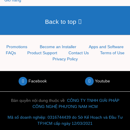
Giỏ hàng
Back to top
Promotions
Become an Installer
Apps and Software
FAQs
Product Support
Contact Us
Terms of Use
Privacy Policy
Facebook
Youtube
Bản quyền nội dung thuộc về
CÔNG TY TNHH
GIẢI PHÁP
CÔNG NGHỆ PHƯƠNG NAM HCM
Mã số doanh nghiệp: 0316744439 do Sở Kế Hoạch và Đầu Tư
TP.HCM cấp ngày 12/03/2021