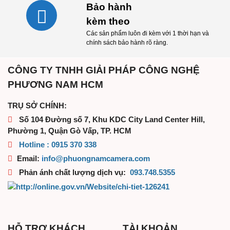
Bảo hành
kèm theo
Các sản phẩm luôn đi kèm với 1 thời hạn và
chính sách bảo hành rõ ràng.
CÔNG TY TNHH GIẢI PHÁP CÔNG NGHỆ
PHƯƠNG NAM HCM
TRỤ SỞ CHÍNH:
Số 104 Đường số 7, Khu KDC City Land Center Hill,
Phường 1, Quận Gò Vấp, TP. HCM
Hotline :
0915 370 338
Email:
i
nfo@phuongn
amcamera.com
Phản ánh chất lượng dịch vụ:
093.748.5355
HỖ TRỢ KHÁCH
TÀI KHOẢN