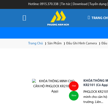
Hotline:
0
915.370.338 |
Tin tức
|
Download
|
Tuyển dụng
TRANG CH
Trang Chủ
Sản Phẩm
Đầu Ghi Hình Camera
Đầu
KHÓA THÔNG M
KR2101 (Có App
Hot
PHGLOCK KR2101 
New
minh cho căn hộ b
trường. Liên...