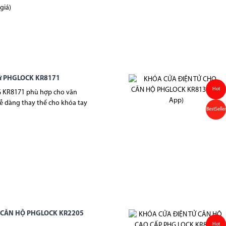
giá)
Tử PHGLOCK KR8171
Hot
G KR8171 phù hợp cho văn
ễ dàng thay thế cho khóa tay
BestSeller
 CĂN HỘ PHGLOCK KR2205
Hot