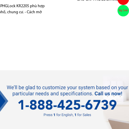
ử PHGLock KR2205 phù hợp
Big Sale
phố, chung cư. - Cách mở