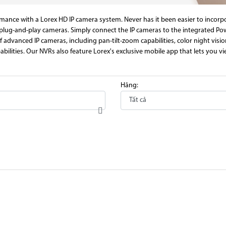
ormance with a Lorex HD IP camera system. Never has it been easier to inco
plug-and-play cameras. Simply connect the IP cameras to the integrated Po
advanced IP cameras, including pan-tilt-zoom capabilities, color night visi
pabilities. Our NVRs also feature Lorex's exclusive mobile app that lets you v
Hãng:
ả