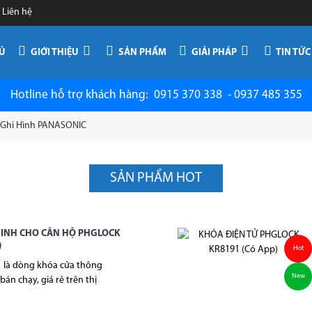
|
Liên hệ
Ủ
GIỚI THIỆU
SẢN PHẨM
GIẢI PHÁP
TIN TỨC
Hotline hỗ trợ khách hàng: 0915 370 338 - 0937 485 355
 Ghi Hình PANASONIC
SẢN PHẨM HOT
INH CHO CĂN HỘ PHGLOCK
)
Hot
là dòng khóa cửa thông
New
án chạy, giá rẻ trên thị