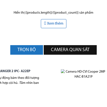
Hiển thị {{products.length}}/{{product_count}} sản phẩm
Xem thêm
TRỌN BỘ
CAMERA QUAN SÁT
ANGER 2 IPC- A22EP
tự động bám theo đối tượng
h hợp còi hú. -Tầm nhìn ban