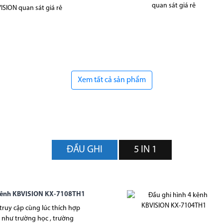
ISION quan sát giá rẻ
Xem tất cả sản phẩm
ĐẦU GHI
5 IN 1
 kênh KBVISION KX-7108TH1
 truy cập cùng lúc thích hợp
 như trường học , trường