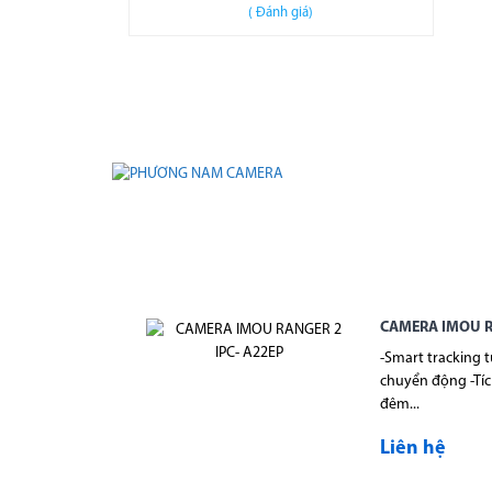
(
Đánh giá)
CAMERA IMOU R
-Smart tracking 
chuyển động -Tíc
đêm...
Liên hệ